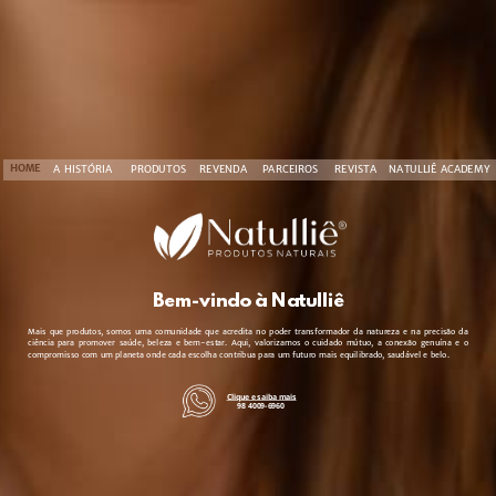
HOME
PRODUTOS
PARCEIROS
REVENDA
A HISTÓRIA
REVISTA
NATULLIÊ ACADEMY
Bem-vindo à Natulliê
Mais que produtos, somos uma comunidade que acredita no poder transformador da natureza e na precisão da
ciência para promover saúde, beleza e bem-estar. Aqui, valorizamos o cuidado mútuo, a conexão genuína e o
compromisso com um planeta onde cada escolha contribua para um futuro mais equilibrado, saudável e belo.
Clique e saiba mais
98 4009-6960